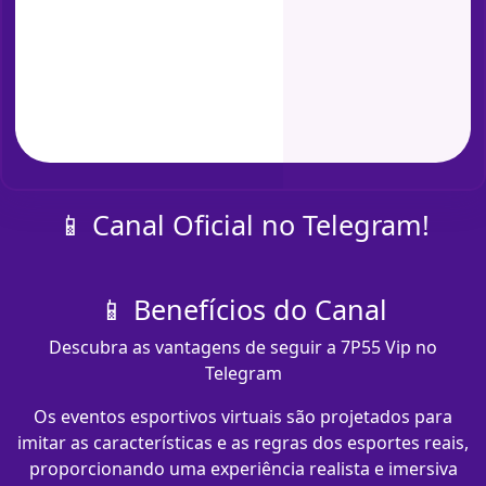
📱 Canal Oficial no Telegram!
📱 Benefícios do Canal
Descubra as vantagens de seguir a 7P55 Vip no
Telegram
Os eventos esportivos virtuais são projetados para
imitar as características e as regras dos esportes reais,
proporcionando uma experiência realista e imersiva