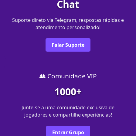
Chat
Suporte direto via Telegram, respostas rápidas e
atendimento personalizado!
Falar Suporte
👥 Comunidade VIP
1000+
Junte-se a uma comunidade exclusiva de
jogadores e compartilhe experiências!
Entrar Grupo