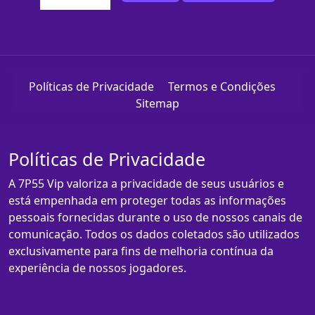
Políticas de Privacidade
Termos e Condições
Sitemap
Políticas de Privacidade
A 7P55 Vip valoriza a privacidade de seus usuários e
está empenhada em proteger todas as informações
pessoais fornecidas durante o uso de nossos canais de
comunicação. Todos os dados coletados são utilizados
exclusivamente para fins de melhoria contínua da
experiência de nossos jogadores.