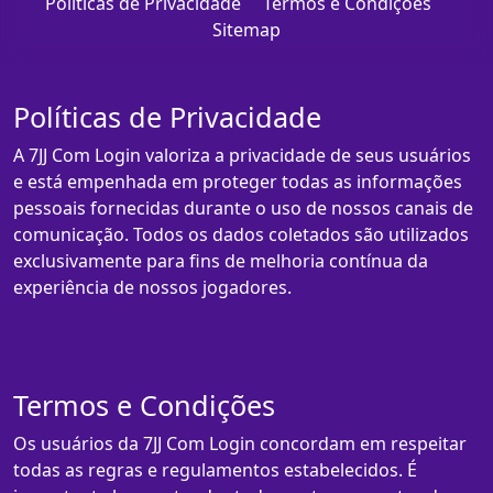
Políticas de Privacidade
Termos e Condições
Sitemap
Políticas de Privacidade
A 7JJ Com Login valoriza a privacidade de seus usuários
e está empenhada em proteger todas as informações
pessoais fornecidas durante o uso de nossos canais de
comunicação. Todos os dados coletados são utilizados
exclusivamente para fins de melhoria contínua da
experiência de nossos jogadores.
Termos e Condições
Os usuários da 7JJ Com Login concordam em respeitar
todas as regras e regulamentos estabelecidos. É