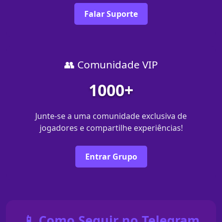
Falar Suporte
👥 Comunidade VIP
1000+
Junte-se a uma comunidade exclusiva de
jogadores e compartilhe experiências!
Entrar Grupo
📱 Como Seguir no Telegram