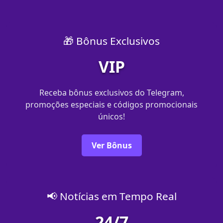
🎁 Bônus Exclusivos
VIP
Receba bônus exclusivos do Telegram,
promoções especiais e códigos promocionais
únicos!
Ver Bônus
📢 Notícias em Tempo Real
24/7