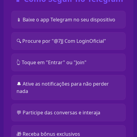
📱 Baixe o app Telegram no seu dispositivo
🔍 Procure por "@7JJ Com LoginOficial"
👆 Toque em "Entrar" ou "Join"
🔔 Ative as notificações para não perder
nada
💬 Participe das conversas e interaja
🎁 Receba bônus exclusivos