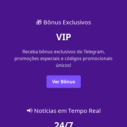
🎁 Bônus Exclusivos
VIP
Receba bônus exclusivos do Telegram,
promoções especiais e códigos promocionais
únicos!
Ver Bônus
📢 Notícias em Tempo Real
24/7