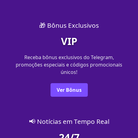
🎁 Bônus Exclusivos
VIP
Receba bônus exclusivos do Telegram,
promoções especiais e códigos promocionais
únicos!
Ver Bônus
📢 Notícias em Tempo Real
24/7