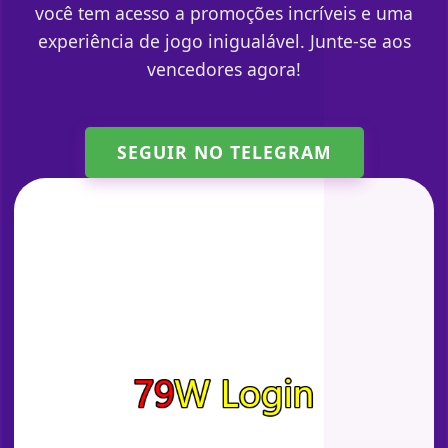
você tem acesso a promoções incríveis e uma
experiência de jogo inigualável. Junte-se aos
vencedores agora!
SEGUIR NO TELEGRAM