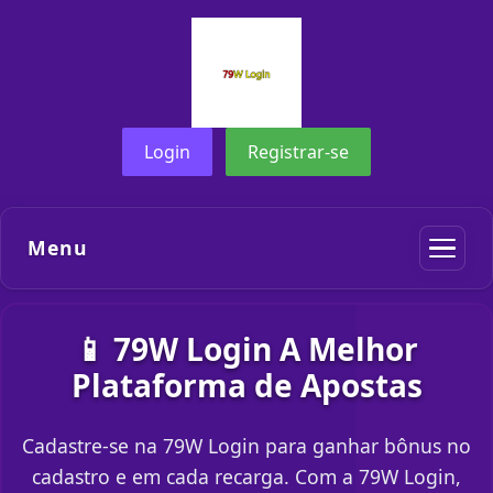
Login
Registrar-se
Menu
📱 79W Login A Melhor
Plataforma de Apostas
Cadastre-se na 79W Login para ganhar bônus no
cadastro e em cada recarga. Com a 79W Login,