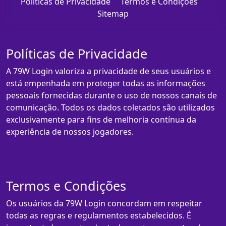
Políticas de Privacidade
Termos e Condições
Sitemap
Políticas de Privacidade
A 79W Login valoriza a privacidade de seus usuários e
está empenhada em proteger todas as informações
pessoais fornecidas durante o uso de nossos canais de
comunicação. Todos os dados coletados são utilizados
exclusivamente para fins de melhoria contínua da
experiência de nossos jogadores.
Termos e Condições
Os usuários da 79W Login concordam em respeitar
todas as regras e regulamentos estabelecidos. É