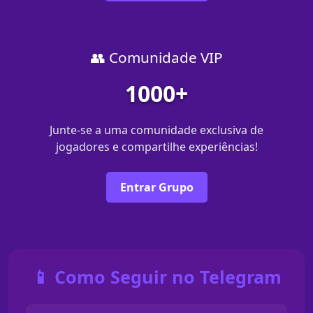
👥 Comunidade VIP
1000+
Junte-se a uma comunidade exclusiva de
jogadores e compartilhe experiências!
Entrar Grupo
📱 Como Seguir no Telegram