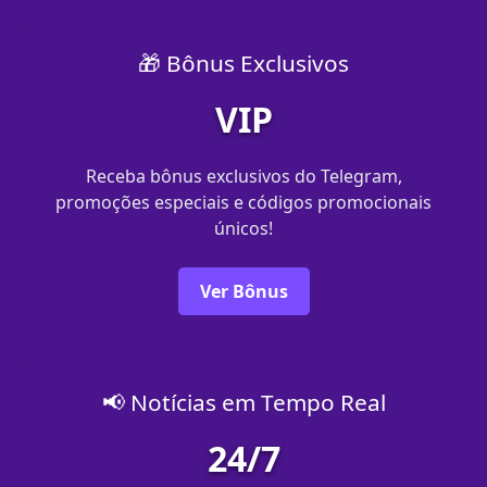
🎁 Bônus Exclusivos
VIP
Receba bônus exclusivos do Telegram,
promoções especiais e códigos promocionais
únicos!
Ver Bônus
📢 Notícias em Tempo Real
24/7