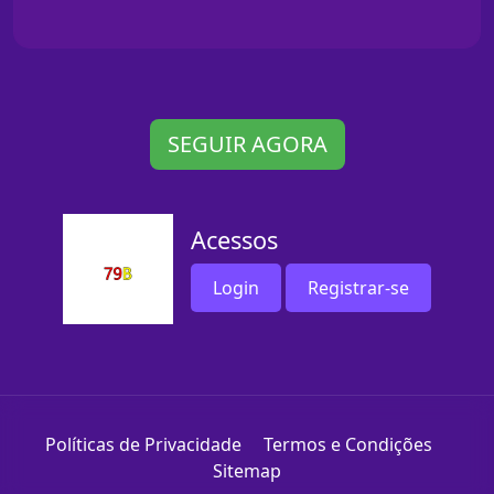
SEGUIR AGORA
Acessos
Login
Registrar-se
Políticas de Privacidade
Termos e Condições
Sitemap