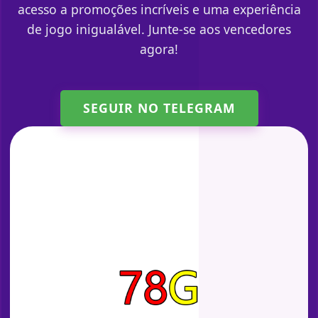
acesso a promoções incríveis e uma experiência
de jogo inigualável. Junte-se aos vencedores
agora!
SEGUIR NO TELEGRAM