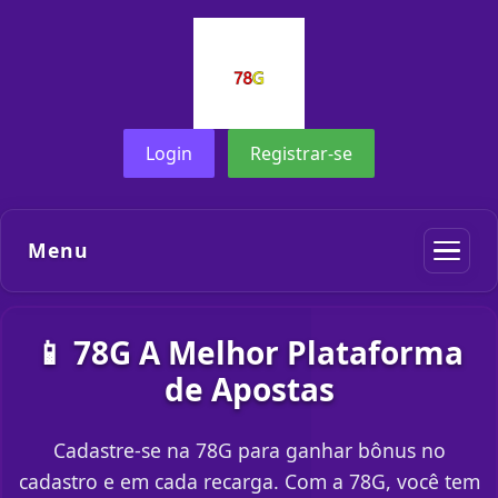
Login
Registrar-se
Menu
📱 78G A Melhor Plataforma
de Apostas
Cadastre-se na 78G para ganhar bônus no
cadastro e em cada recarga. Com a 78G, você tem