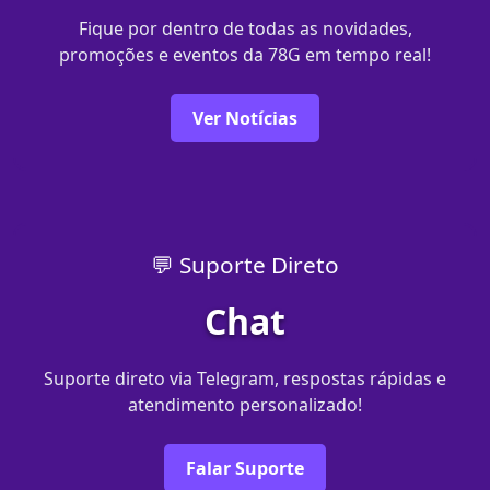
Fique por dentro de todas as novidades,
promoções e eventos da 78G em tempo real!
Ver Notícias
💬 Suporte Direto
Chat
Suporte direto via Telegram, respostas rápidas e
atendimento personalizado!
Falar Suporte