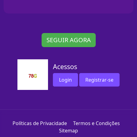
SEGUIR AGORA
Acessos
Login
Registrar-se
Políticas de Privacidade
Termos e Condições
Sitemap