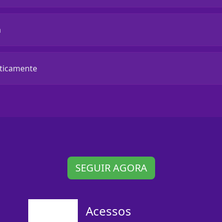
a
aticamente
SEGUIR AGORA
Acessos