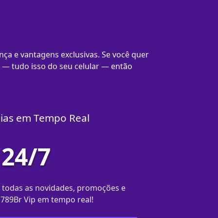
ança e vantagens exclusivas. Se você quer
s — tudo isso do seu celular — então
cias em Tempo Real
24/7
e todas as novidades, promoções e
 789Br Vip em tempo real!