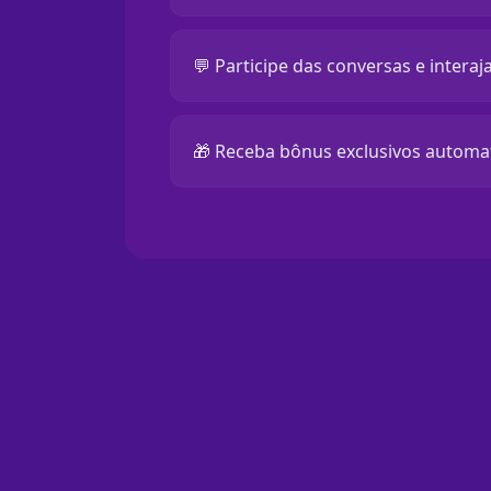
💬 Participe das conversas e interaj
🎁 Receba bônus exclusivos autom