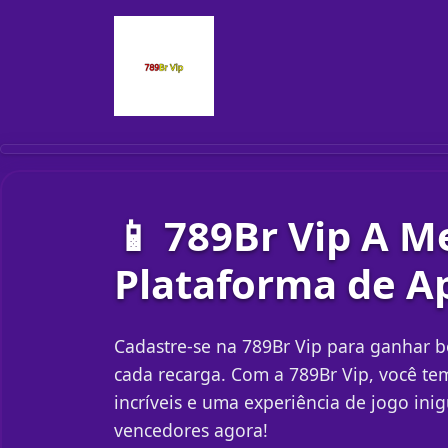
📱 789Br Vip A M
Plataforma de A
Cadastre-se na 789Br Vip para ganhar 
cada recarga. Com a 789Br Vip, você t
incríveis e uma experiência de jogo inig
vencedores agora!