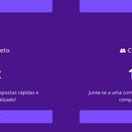
reto
👥 
t
espostas rápidas e
Junte-se a uma com
lizado!
compa
e