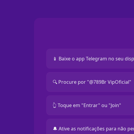
📱 Baixe o app Telegram no seu disp
🔍 Procure por "@789Br VipOficial"
👆 Toque em "Entrar" ou "Join"
🔔 Ative as notificações para não p