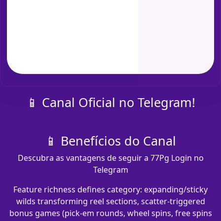
📱 Canal Oficial no Telegram!
📱 Benefícios do Canal
Descubra as vantagens de seguir a 77Pg Login no
Telegram
Feature richness defines category: expanding/sticky
wilds transforming reel sections, scatter-triggered
bonus games (pick-em rounds, wheel spins, free spins