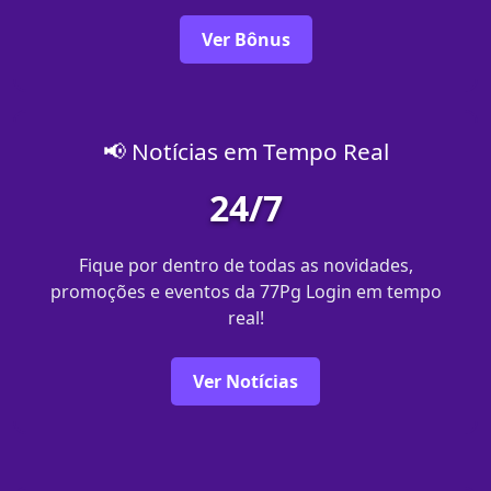
Ver Bônus
📢 Notícias em Tempo Real
24/7
Fique por dentro de todas as novidades,
promoções e eventos da 77Pg Login em tempo
real!
Ver Notícias