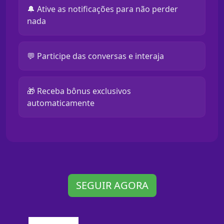
🔔 Ative as notificações para não perder
nada
💬 Participe das conversas e interaja
🎁 Receba bônus exclusivos
automaticamente
SEGUIR AGORA