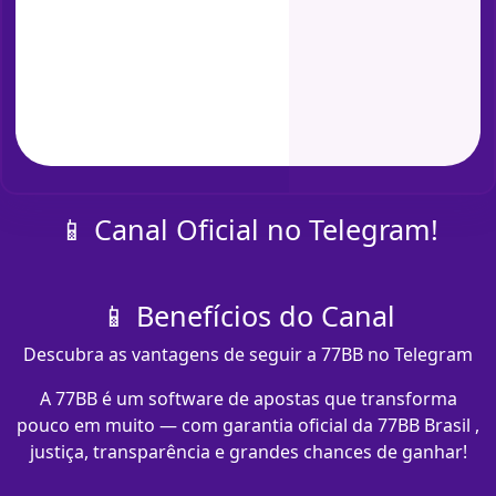
📱 Canal Oficial no Telegram!
📱 Benefícios do Canal
Descubra as vantagens de seguir a 77BB no Telegram
A 77BB é um software de apostas que transforma
pouco em muito — com garantia oficial da 77BB Brasil ,
justiça, transparência e grandes chances de ganhar!