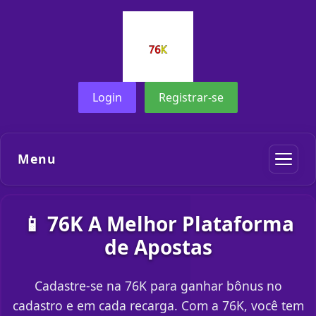
Login
Registrar-se
Menu
📱 76K A Melhor Plataforma
de Apostas
Cadastre-se na 76K para ganhar bônus no
cadastro e em cada recarga. Com a 76K, você tem