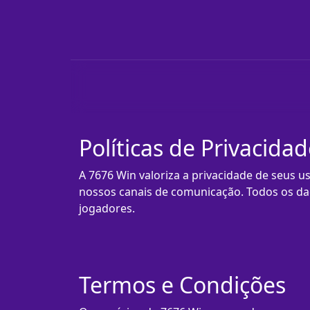
Políticas de Privacida
A 7676 Win valoriza a privacidade de seus 
nossos canais de comunicação. Todos os dad
jogadores.
Termos e Condições