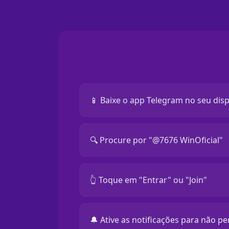
📱 Baixe o app Telegram no seu disp
🔍 Procure por "@7676 WinOficial"
👆 Toque em "Entrar" ou "Join"
🔔 Ative as notificações para não p