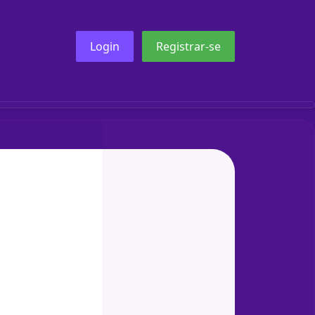
Login
Registrar-se