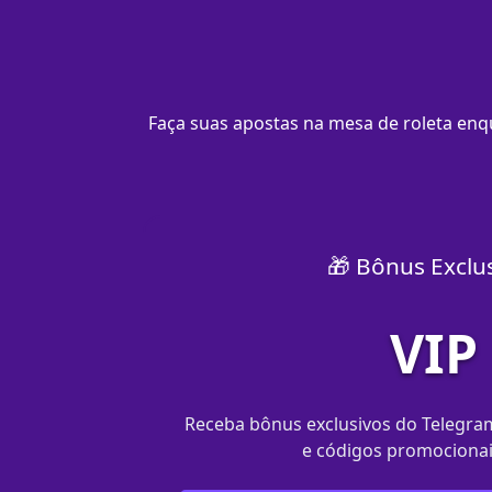
Faça suas apostas na mesa de roleta enq
🎁 Bônus Exclu
VIP
Receba bônus exclusivos do Telegra
e códigos promocionai