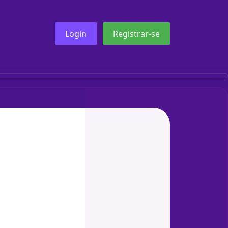
Login
Registrar-se