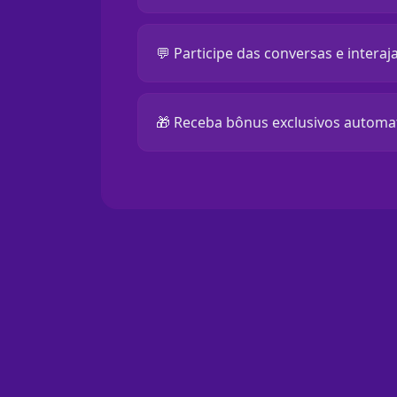
💬 Participe das conversas e interaj
🎁 Receba bônus exclusivos autom