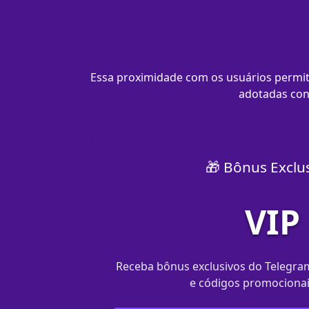
Essa proximidade com os usuários permi
adotadas cont
🎁 Bônus Exclu
VIP
Receba bônus exclusivos do Telegra
e códigos promocionai