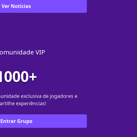
Ver Notícias
Comunidade VIP
1000+
unidade exclusiva de jogadores e
rtilhe experiências!
Entrar Grupo