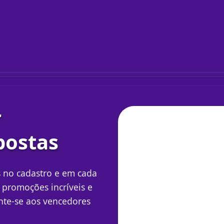
r
postas
 no cadastro e em cada
 promoções incríveis e
unte-se aos vencedores