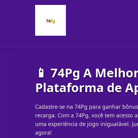
📱 74Pg A Melho
Plataforma de A
Cadastre-se na 74Pg para ganhar bônus
recarga. Com a 74Pg, você tem acesso a
uma experiência de jogo inigualável. J
agora!