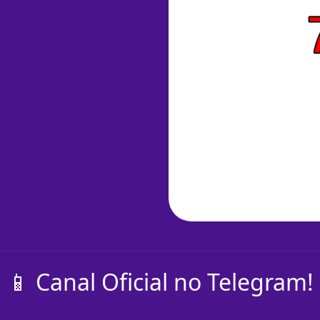
📱 Canal Oficial no Telegram!