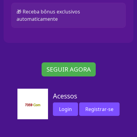
🎁 Receba bônus exclusivos
automaticamente
SEGUIR AGORA
Acessos
Login
Registrar-se