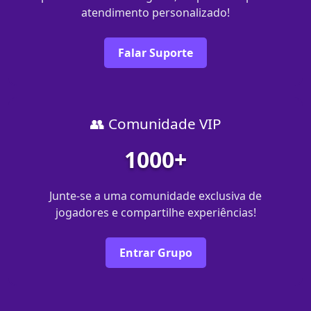
atendimento personalizado!
Falar Suporte
👥 Comunidade VIP
1000+
Junte-se a uma comunidade exclusiva de
jogadores e compartilhe experiências!
Entrar Grupo