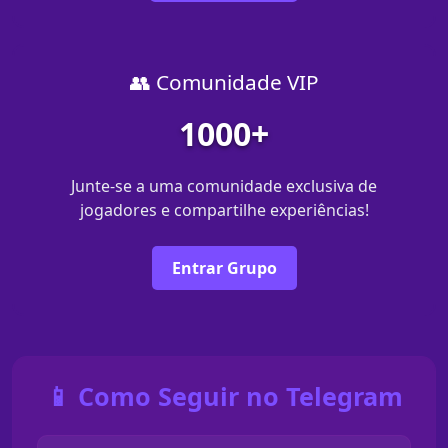
👥 Comunidade VIP
1000+
Junte-se a uma comunidade exclusiva de
jogadores e compartilhe experiências!
Entrar Grupo
📱 Como Seguir no Telegram