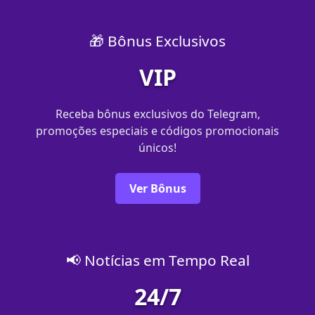
🎁 Bônus Exclusivos
VIP
Receba bônus exclusivos do Telegram,
promoções especiais e códigos promocionais
únicos!
Ver Bônus
📢 Notícias em Tempo Real
24/7