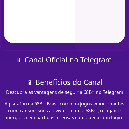
📱 Canal Oficial no Telegram!
📱 Benefícios do Canal
Descubra as vantagens de seguir a 68Brl no Telegram
A plataforma 68Brl Brasil combina jogos emocionantes
com transmissões ao vivo — com a 68Brl , o jogador
mergulha em partidas intensas com apenas um login.