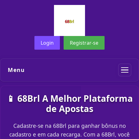
Login
Registrar-se
Menu
📱 68Brl A Melhor Plataforma
de Apostas
Cadastre-se na 68Brl para ganhar bônus no
cadastro e em cada recarga. Com a 68Brl, você