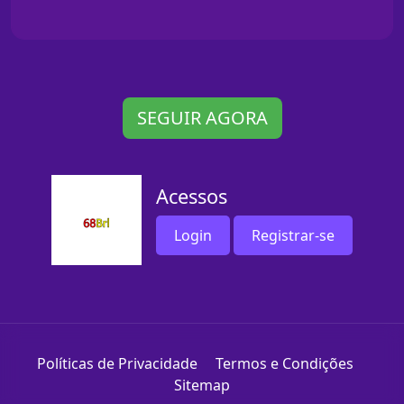
SEGUIR AGORA
Acessos
Login
Registrar-se
Políticas de Privacidade
Termos e Condições
Sitemap