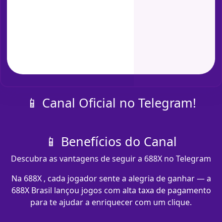
📱 Canal Oficial no Telegram!
📱 Benefícios do Canal
Descubra as vantagens de seguir a 688X no Telegram
Na 688X , cada jogador sente a alegria de ganhar — a
688X Brasil lançou jogos com alta taxa de pagamento
para te ajudar a enriquecer com um clique.