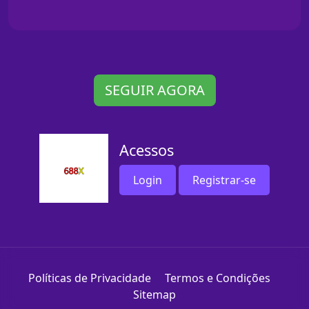
SEGUIR AGORA
Acessos
Login
Registrar-se
Políticas de Privacidade
Termos e Condições
Sitemap