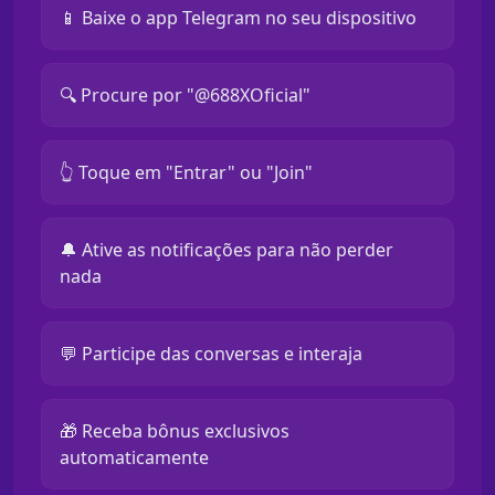
📱 Baixe o app Telegram no seu dispositivo
🔍 Procure por "@688XOficial"
👆 Toque em "Entrar" ou "Join"
🔔 Ative as notificações para não perder
nada
💬 Participe das conversas e interaja
🎁 Receba bônus exclusivos
automaticamente