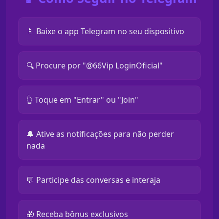
📱 Baixe o app Telegram no seu dispositivo
🔍 Procure por "@66Vip LoginOficial"
👆 Toque em "Entrar" ou "Join"
🔔 Ative as notificações para não perder
nada
💬 Participe das conversas e interaja
🎁 Receba bônus exclusivos