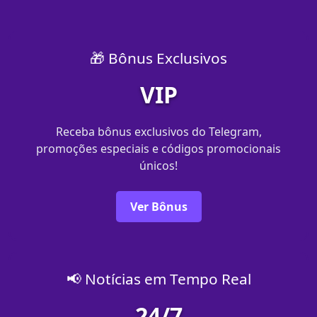
🎁 Bônus Exclusivos
VIP
Receba bônus exclusivos do Telegram,
promoções especiais e códigos promocionais
únicos!
Ver Bônus
📢 Notícias em Tempo Real
24/7