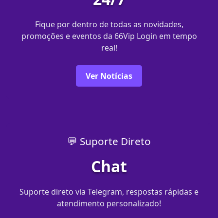
Fique por dentro de todas as novidades,
promoções e eventos da 66Vip Login em tempo
real!
Ver Notícias
💬 Suporte Direto
Chat
Suporte direto via Telegram, respostas rápidas e
atendimento personalizado!