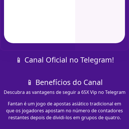
📱 Canal Oficial no Telegram!
📱 Benefícios do Canal
Descubra as vantagens de seguir a 65X Vip no Telegram
Fantan é um jogo de apostas asiático tradicional em
que os jogadores apostam no número de contadores
restantes depois de dividi-los em grupos de quatro.