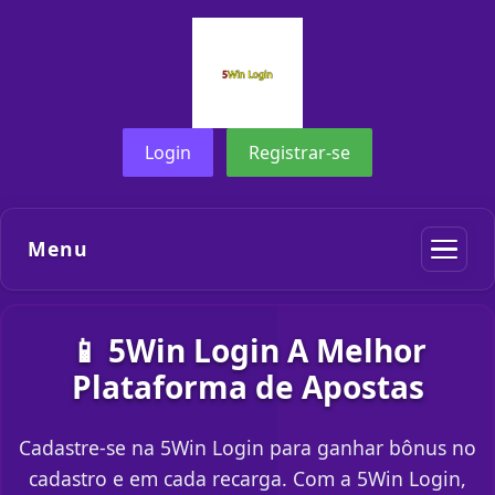
Login
Registrar-se
Menu
📱 5Win Login A Melhor
Plataforma de Apostas
Cadastre-se na 5Win Login para ganhar bônus no
cadastro e em cada recarga. Com a 5Win Login,