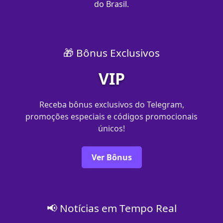
do Brasil.
🎁 Bônus Exclusivos
VIP
Receba bônus exclusivos do Telegram,
promoções especiais e códigos promocionais
únicos!
Ver Bônus
📢 Notícias em Tempo Real