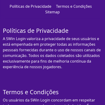
Políticas de Privacidade
Termos e Condições
Sitemap
Políticas de Privacidade
A 5Win Login valoriza a privacidade de seus usuários e
está empenhada em proteger todas as informações
pessoais fornecidas durante o uso de nossos canais de
comunicação. Todos os dados coletados são utilizados
exclusivamente para fins de melhoria contínua da
experiência de nossos jogadores.
Termos e Condições
Os usuários da 5Win Login concordam em respeitar