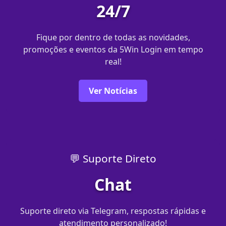
24/7
Fique por dentro de todas as novidades,
promoções e eventos da 5Win Login em tempo
real!
Ver Notícias
💬 Suporte Direto
Chat
Suporte direto via Telegram, respostas rápidas e
atendimento personalizado!