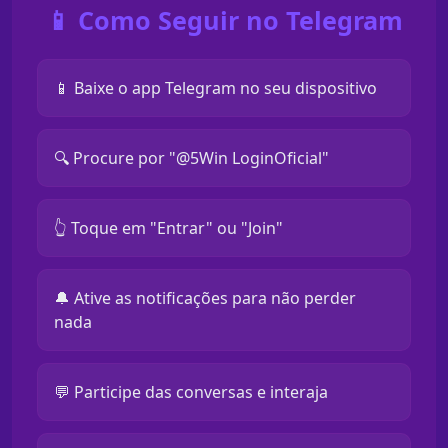
📱 Como Seguir no Telegram
📱 Baixe o app Telegram no seu dispositivo
🔍 Procure por "@5Win LoginOficial"
👆 Toque em "Entrar" ou "Join"
🔔 Ative as notificações para não perder
nada
💬 Participe das conversas e interaja