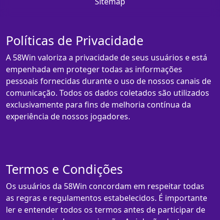
Sitemap
Políticas de Privacidade
A 58Win valoriza a privacidade de seus usuários e está
empenhada em proteger todas as informações
pessoais fornecidas durante o uso de nossos canais de
comunicação. Todos os dados coletados são utilizados
exclusivamente para fins de melhoria contínua da
experiência de nossos jogadores.
Termos e Condições
Os usuários da 58Win concordam em respeitar todas
as regras e regulamentos estabelecidos. É importante
ler e entender todos os termos antes de participar de