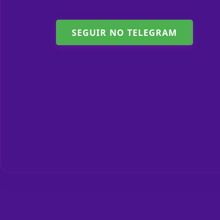
SEGUIR NO TELEGRAM