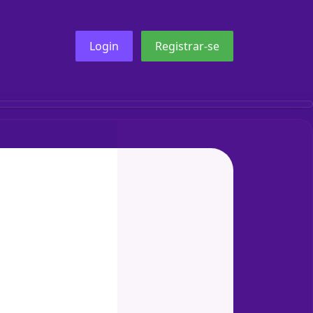
Login
Registrar-se