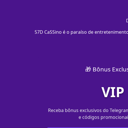
57D CaSSino é o paraíso de entretenimento
🎁 Bônus Exclu
VIP
Receba bônus exclusivos do Telegra
e códigos promocionai