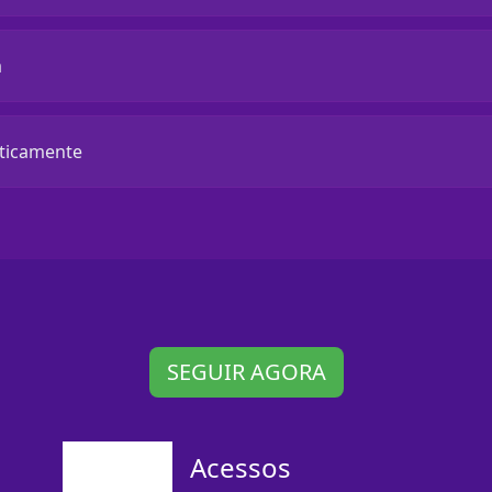
a
aticamente
SEGUIR AGORA
Acessos