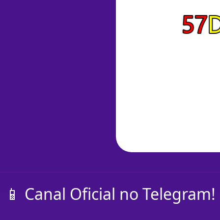
📱 Canal Oficial no Telegram!