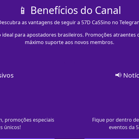
📱 Benefícios do Canal
Descubra as vantagens de seguir a 57D CaSSino no Telegra
 ideal para apostadores brasileiros. Promoções atraentes
máximo suporte aos novos membros.
sivos
📢 Notí
m, promoções especiais
Fique por dentro d
s únicos!
eventos da 