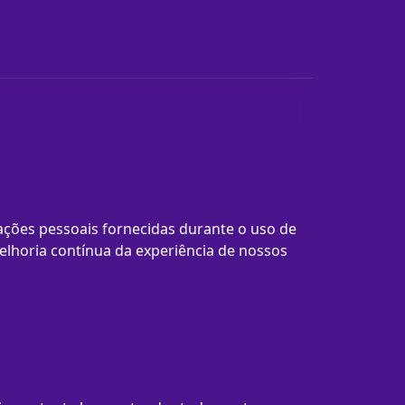
ações pessoais fornecidas durante o uso de
elhoria contínua da experiência de nossos