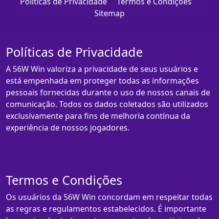
Políticas de Privacidade
Termos e Condições
Sitemap
Políticas de Privacidade
A 56W Win valoriza a privacidade de seus usuários e
está empenhada em proteger todas as informações
pessoais fornecidas durante o uso de nossos canais de
comunicação. Todos os dados coletados são utilizados
exclusivamente para fins de melhoria contínua da
experiência de nossos jogadores.
Termos e Condições
Os usuários da 56W Win concordam em respeitar todas
as regras e regulamentos estabelecidos. É importante