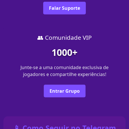
Falar Suporte
👥 Comunidade VIP
1000+
Junte-se a uma comunidade exclusiva de
jogadores e compartilhe experiências!
Entrar Grupo
📱 Como Seguir no Telegram