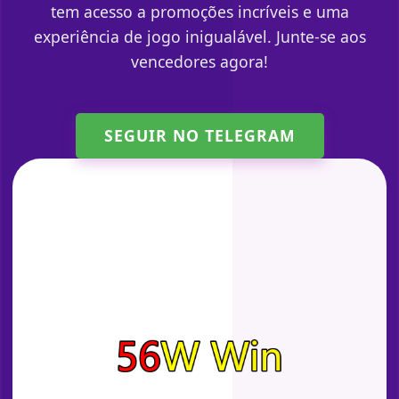
tem acesso a promoções incríveis e uma
experiência de jogo inigualável. Junte-se aos
vencedores agora!
SEGUIR NO TELEGRAM