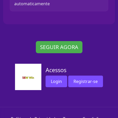
automaticamente
SEGUIR AGORA
Acessos
Login
Registrar-se