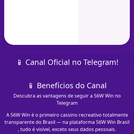
📱 Canal Oficial no Telegram!
📱 Benefícios do Canal
Descubra as vantagens de seguir a 56W Win no
Telegram
A 56W Win é o primeiro cassino recreativo totalmente
transparente do Brasil — na plataforma 56W Win Brasil
, tudo é visível, exceto seus dados pessoais.