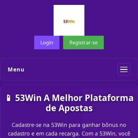
Login
Registrar-se
Menu
📱 53Win A Melhor Plataforma
de Apostas
Cadastre-se na 53Win para ganhar bônus no
cadastro e em cada recarga. Com a 53Win, você