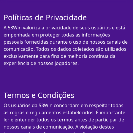
Políticas de Privacidade
A 53Win valoriza a privacidade de seus usuários e está
empenhada em proteger todas as informações
pessoais fornecidas durante o uso de nossos canais de
comunicação. Todos os dados coletados são utilizados
exclusivamente para fins de melhoria contínua da
experiência de nossos jogadores.
Termos e Condições
Os usuários da 53Win concordam em respeitar todas
as regras e regulamentos estabelecidos. É importante
ler e entender todos os termos antes de participar de
nossos canais de comunicação. A violação destes