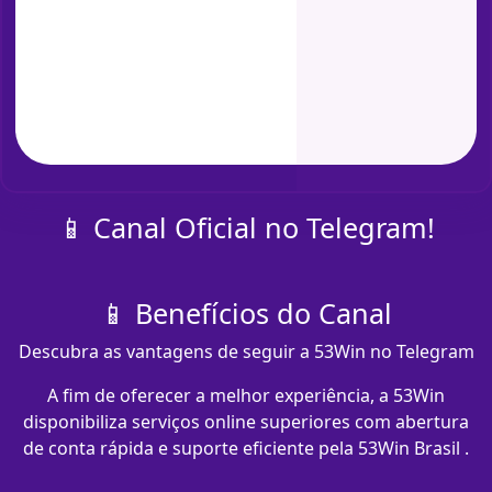
📱 Canal Oficial no Telegram!
📱 Benefícios do Canal
Descubra as vantagens de seguir a 53Win no Telegram
A fim de oferecer a melhor experiência, a 53Win
disponibiliza serviços online superiores com abertura
de conta rápida e suporte eficiente pela 53Win Brasil .