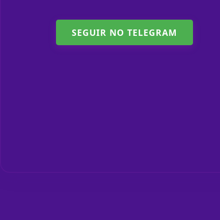
SEGUIR NO TELEGRAM