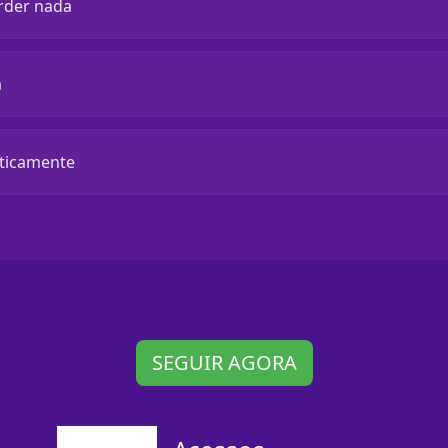
erder nada
a
aticamente
SEGUIR AGORA