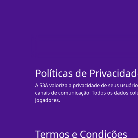
Políticas de Privacida
A 53A valoriza a privacidade de seus usuár
canais de comunicação. Todos os dados cole
jogadores.
Termos e Condições