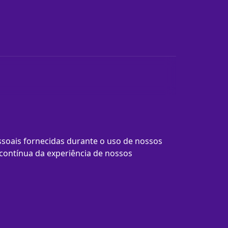
ssoais fornecidas durante o uso de nossos
 contínua da experiência de nossos