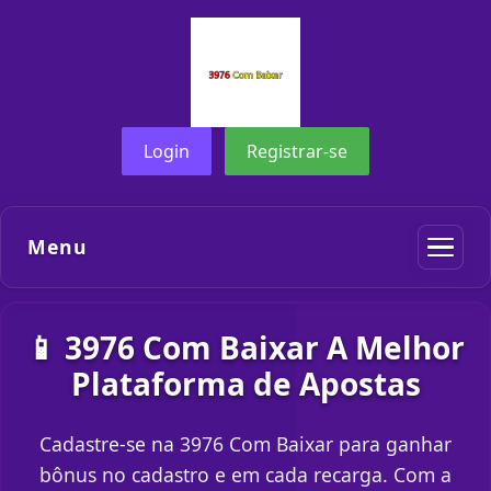
Login
Registrar-se
Menu
📱 3976 Com Baixar A Melhor
Plataforma de Apostas
Cadastre-se na 3976 Com Baixar para ganhar
bônus no cadastro e em cada recarga. Com a