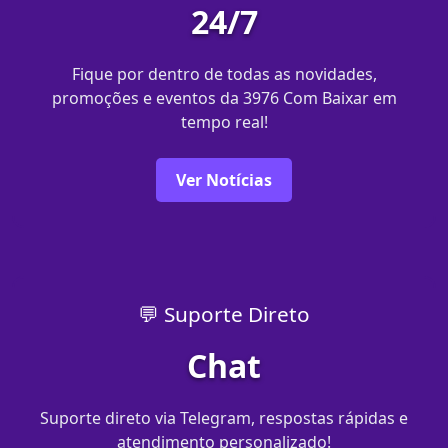
24/7
Fique por dentro de todas as novidades,
promoções e eventos da 3976 Com Baixar em
tempo real!
Ver Notícias
💬 Suporte Direto
Chat
Suporte direto via Telegram, respostas rápidas e
atendimento personalizado!