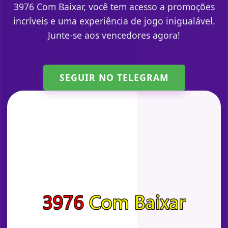
3976 Com Baixar, você tem acesso a promoções
incríveis e uma experiência de jogo inigualável.
Junte-se aos vencedores agora!
SEGUIR NO TELEGRAM