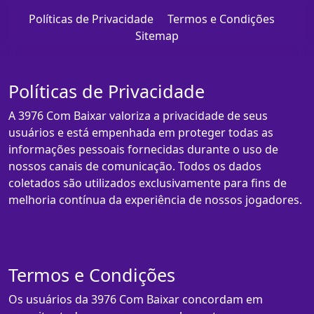
Políticas de Privacidade
Termos e Condições
Sitemap
Políticas de Privacidade
A 3976 Com Baixar valoriza a privacidade de seus
usuários e está empenhada em proteger todas as
informações pessoais fornecidas durante o uso de
nossos canais de comunicação. Todos os dados
coletados são utilizados exclusivamente para fins de
melhoria contínua da experiência de nossos jogadores.
Termos e Condições
Os usuários da 3976 Com Baixar concordam em