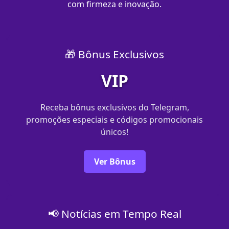
com firmeza e inovação.
🎁 Bônus Exclusivos
VIP
Receba bônus exclusivos do Telegram,
promoções especiais e códigos promocionais
únicos!
Ver Bônus
📢 Notícias em Tempo Real