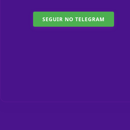
SEGUIR NO TELEGRAM