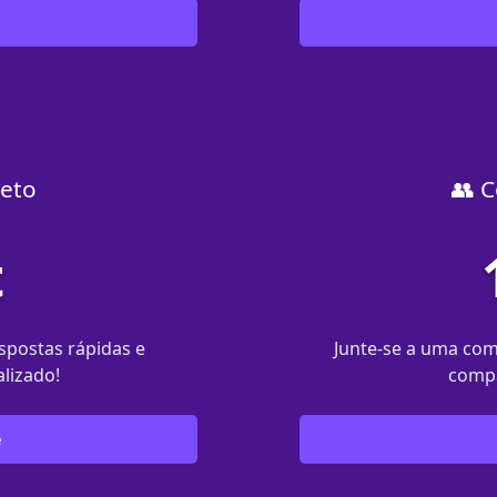
reto
👥 
t
espostas rápidas e
Junte-se a uma com
lizado!
compa
e