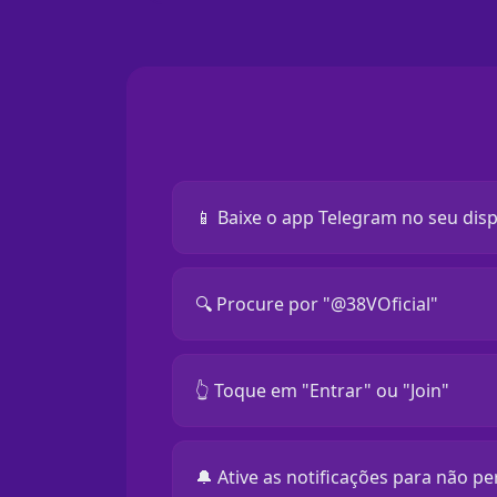
📱 Baixe o app Telegram no seu disp
🔍 Procure por "@38VOficial"
👆 Toque em "Entrar" ou "Join"
🔔 Ative as notificações para não p