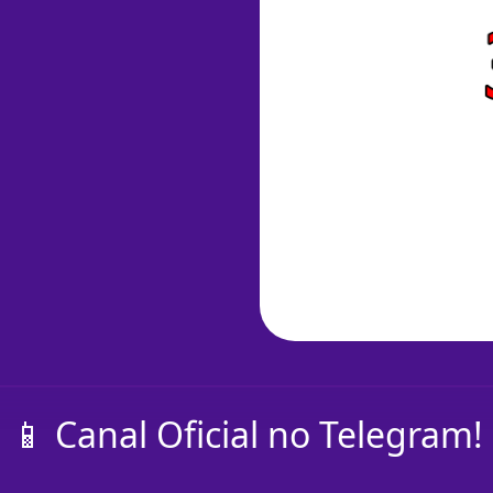
📱 Canal Oficial no Telegram!