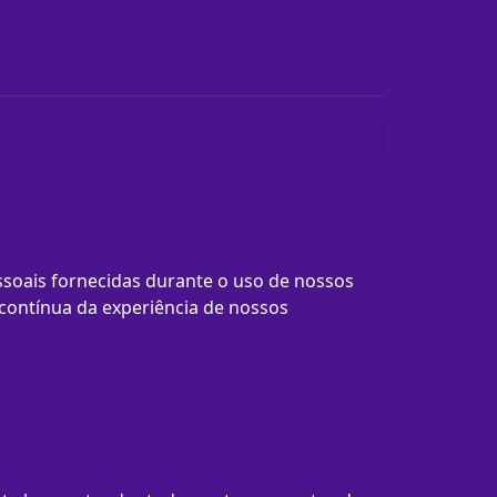
ssoais fornecidas durante o uso de nossos
 contínua da experiência de nossos