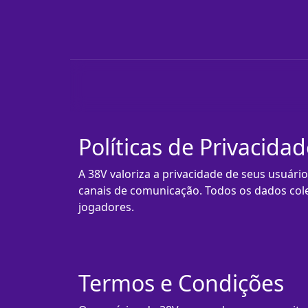
Políticas de Privacida
A 38V valoriza a privacidade de seus usuár
canais de comunicação. Todos os dados cole
jogadores.
Termos e Condições