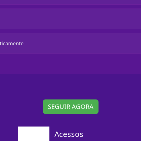
a
aticamente
SEGUIR AGORA
Acessos