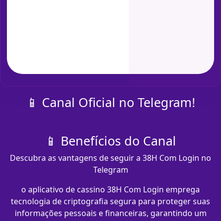
📱 Canal Oficial no Telegram!
📱 Benefícios do Canal
Descubra as vantagens de seguir a 38H Com Login no
Telegram
o aplicativo de cassino 38H Com Login emprega
tecnologia de criptografia segura para proteger suas
informações pessoais e financeiras, garantindo um