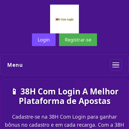
Login
Registrar-se
Menu
📱 38H Com Login A Melhor
Plataforma de Apostas
Cadastre-se na 38H Com Login para ganhar
bônus no cadastro e em cada recarga. Com a 38H