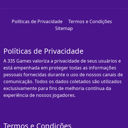
Políticas de Privacidade
Termos e Condições
Sitemap
Políticas de Privacidade
A 33S Games valoriza a privacidade de seus usuários e
está empenhada em proteger todas as informações
pessoais fornecidas durante o uso de nossos canais de
comunicação. Todos os dados coletados são utilizados
exclusivamente para fins de melhoria contínua da
experiência de nossos jogadores.
Termos e Condições