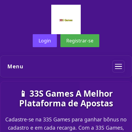
Login
Registrar-se
Menu
📱 33S Games A Melhor
Plataforma de Apostas
Cadastre-se na 33S Games para ganhar bônus no
cadastro e em cada recarga. Com a 33S Games,