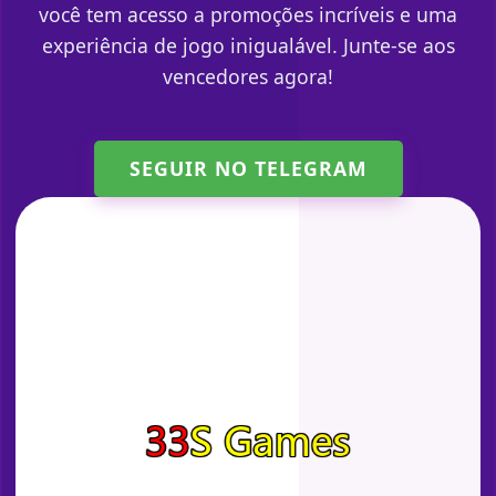
você tem acesso a promoções incríveis e uma
experiência de jogo inigualável. Junte-se aos
vencedores agora!
SEGUIR NO TELEGRAM