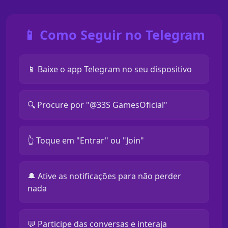
📱 Como Seguir no Telegram
📱 Baixe o app Telegram no seu dispositivo
🔍 Procure por "@33S GamesOficial"
👆 Toque em "Entrar" ou "Join"
🔔 Ative as notificações para não perder
nada
💬 Participe das conversas e interaja