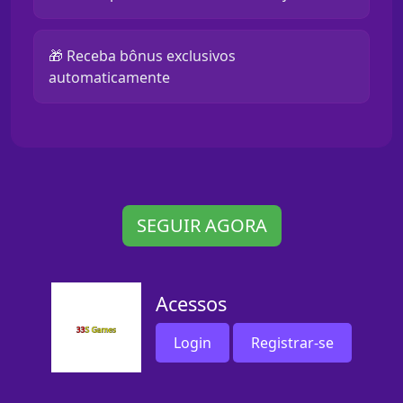
🎁 Receba bônus exclusivos
automaticamente
SEGUIR AGORA
Acessos
Login
Registrar-se