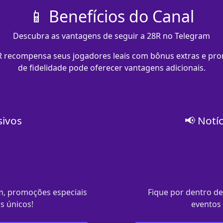
📱 Benefícios do Canal
Descubra as vantagens de seguir a 28R no Telegram
8R recompensa seus jogadores leais com bônus extras e pro
de fidelidade pode oferecer vantagens adicionais.
sivos
📢 Notí
m, promoções especiais
Fique por dentro d
s únicos!
eventos