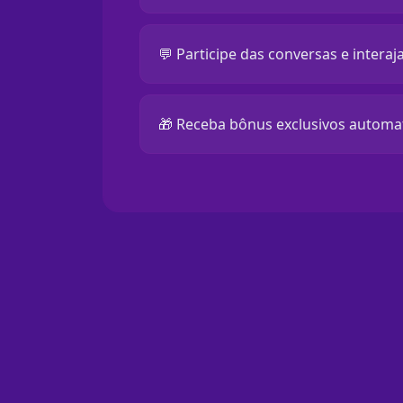
💬 Participe das conversas e interaj
🎁 Receba bônus exclusivos autom