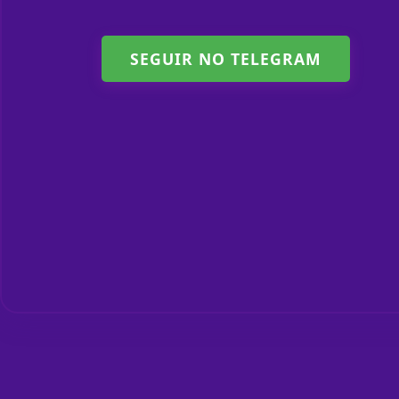
SEGUIR NO TELEGRAM