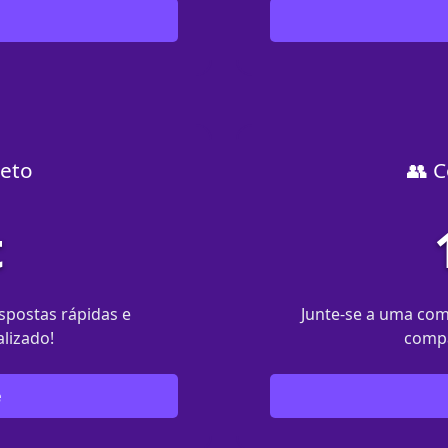
reto
👥 
t
espostas rápidas e
Junte-se a uma com
lizado!
compa
e