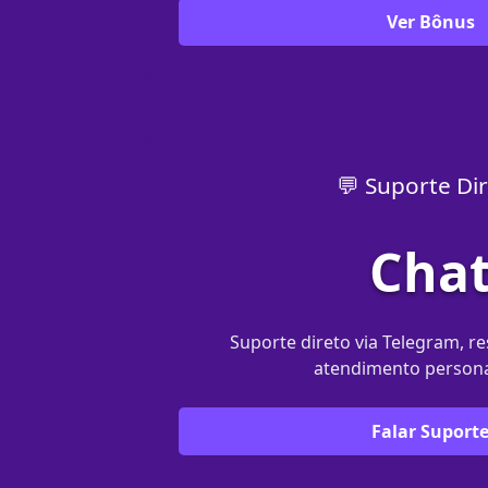
Ver Bônus
💬 Suporte Di
Cha
Suporte direto via Telegram, r
atendimento persona
Falar Suport