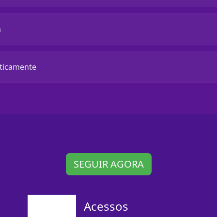
a
aticamente
SEGUIR AGORA
Acessos