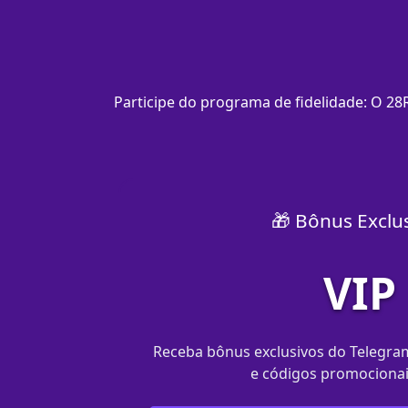
Participe do programa de fidelidade: O 2
🎁 Bônus Exclu
VIP
Receba bônus exclusivos do Telegra
e códigos promocionai