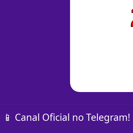
📱 Canal Oficial no Telegram!