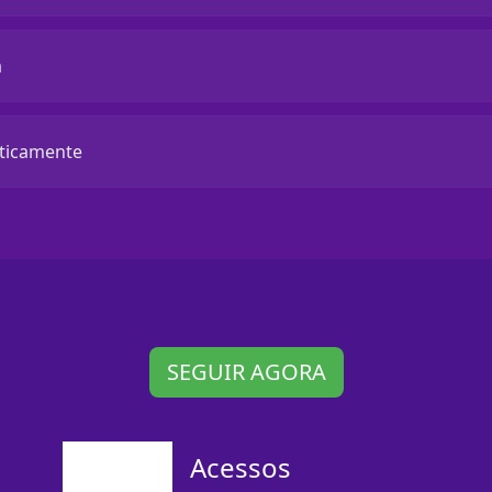
a
aticamente
SEGUIR AGORA
Acessos