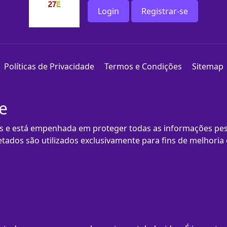
Login
Registrar-se
Políticas de Privacidade
Termos e Condições
Sitemap
de
ios e está empenhada em proteger todas as informações pe
tados são utilizados exclusivamente para fins de melhoria