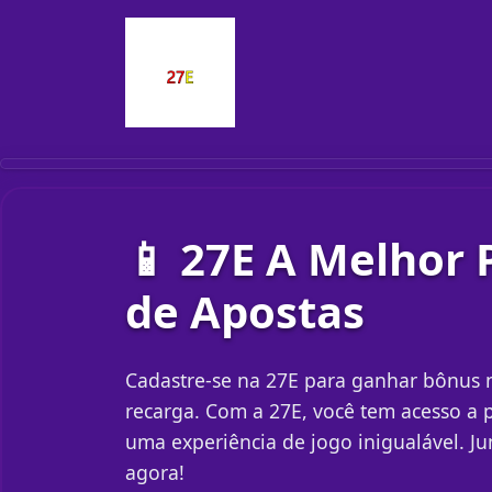
📱 27E A Melhor 
de Apostas
Cadastre-se na 27E para ganhar bônus 
recarga. Com a 27E, você tem acesso a 
uma experiência de jogo inigualável. J
agora!