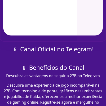
📱 Canal Oficial no Telegram!
📱 Benefícios do Canal
Descubra as vantagens de seguir a 27B no Telegram
Descubra uma experiência de jogo incomparável na
27B! Com tecnologia de ponta, gráficos deslumbrantes
e jogabilidade fluida, oferecemos a melhor experiência
de gaming online. Registre-se agora e mergulhe no