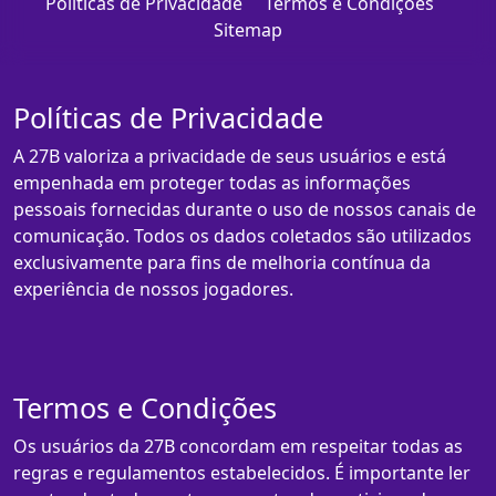
Políticas de Privacidade
Termos e Condições
Sitemap
Políticas de Privacidade
A 27B valoriza a privacidade de seus usuários e está
empenhada em proteger todas as informações
pessoais fornecidas durante o uso de nossos canais de
comunicação. Todos os dados coletados são utilizados
exclusivamente para fins de melhoria contínua da
experiência de nossos jogadores.
Termos e Condições
Os usuários da 27B concordam em respeitar todas as
regras e regulamentos estabelecidos. É importante ler