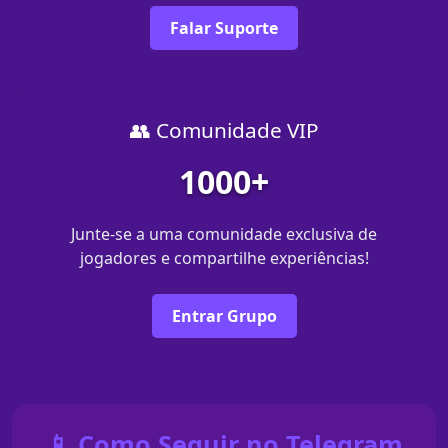
Falar Suporte
👥 Comunidade VIP
1000+
Junte-se a uma comunidade exclusiva de
jogadores e compartilhe experiências!
Entrar Grupo
📱 Como Seguir no Telegram