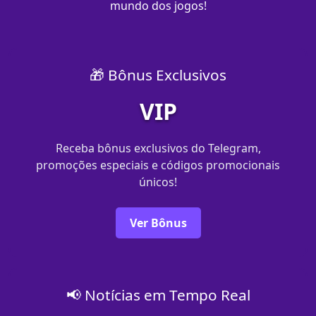
mundo dos jogos!
🎁 Bônus Exclusivos
VIP
Receba bônus exclusivos do Telegram,
promoções especiais e códigos promocionais
únicos!
Ver Bônus
📢 Notícias em Tempo Real