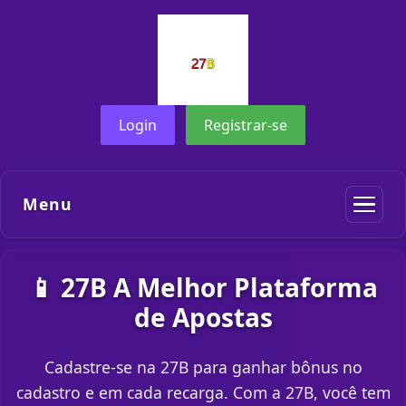
Login
Registrar-se
Menu
📱 27B A Melhor Plataforma
de Apostas
Cadastre-se na 27B para ganhar bônus no
cadastro e em cada recarga. Com a 27B, você tem