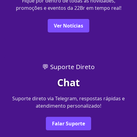
Fique por dentro de todas as novidades,
promoções e eventos da 22Br em tempo real!
Ver Notícias
💬 Suporte Direto
Chat
Suporte direto via Telegram, respostas rápidas e
atendimento personalizado!
Falar Suporte