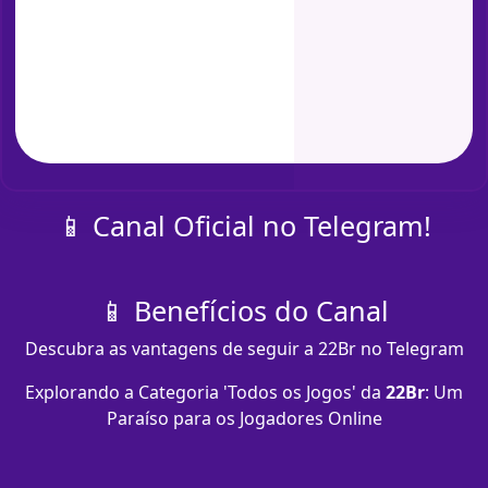
📱 Canal Oficial no Telegram!
📱 Benefícios do Canal
Descubra as vantagens de seguir a 22Br no Telegram
Explorando a Categoria 'Todos os Jogos' da
22Br
: Um
Paraíso para os Jogadores Online