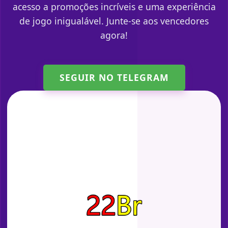
acesso a promoções incríveis e uma experiência
de jogo inigualável. Junte-se aos vencedores
agora!
SEGUIR NO TELEGRAM