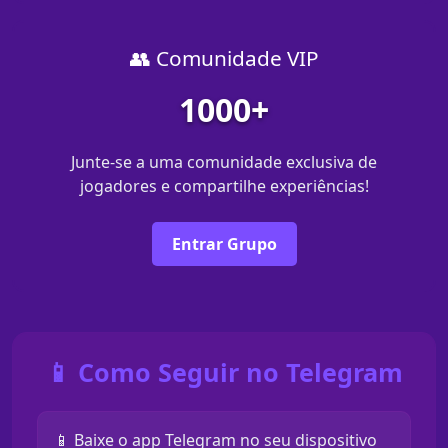
👥 Comunidade VIP
1000+
Junte-se a uma comunidade exclusiva de
jogadores e compartilhe experiências!
Entrar Grupo
📱 Como Seguir no Telegram
📱 Baixe o app Telegram no seu dispositivo