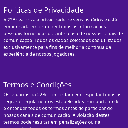
Políticas de Privacidade
A 22Br valoriza a privacidade de seus usuários e está
empenhada em proteger todas as informações
pessoais fornecidas durante o uso de nossos canais de
comunicação. Todos os dados coletados são utilizados
exclusivamente para fins de melhoria contínua da
experiência de nossos jogadores.
Termos e Condições
Os usuários da 22Br concordam em respeitar todas as
regras e regulamentos estabelecidos. É importante ler
e entender todos os termos antes de participar de
nossos canais de comunicação. A violação destes
termos pode resultar em penalizações ou na