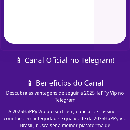
📱 Canal Oficial no Telegram!
📱 Benefícios do Canal
Descubra as vantagens de seguir a 2025HaPPy Vip no
Telegram
A 2025HaPPy Vip possui licença oficial de cassino —
com foco em integridade e qualidade da 2025HaPPy Vip
Brasil , busca ser a melhor plataforma de