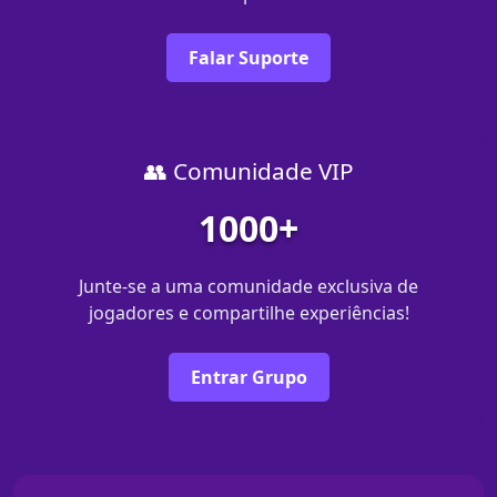
Falar Suporte
👥 Comunidade VIP
1000+
Junte-se a uma comunidade exclusiva de
jogadores e compartilhe experiências!
Entrar Grupo