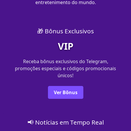
entretenimento do mundo.
🎁 Bônus Exclusivos
VIP
Receba bônus exclusivos do Telegram,
promoções especiais e códigos promocionais
únicos!
Ver Bônus
📢 Notícias em Tempo Real