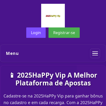
Login
Registrar-se
Menu
📱 2025HaPPy Vip A Melhor
Plataforma de Apostas
Cadastre-se na 2025HaPPy Vip para ganhar bônus
no cadastro e em cada recarga. Com a 2025HaPPy