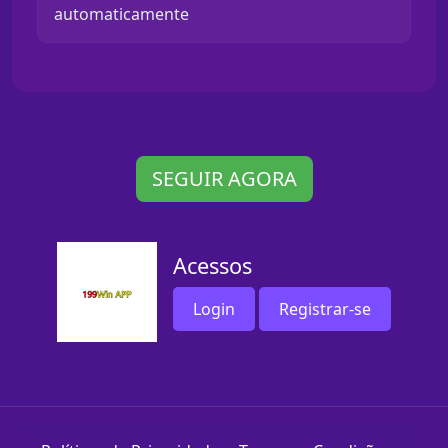
automaticamente
SEGUIR AGORA
Acessos
Login
Registrar-se