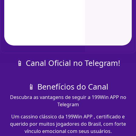
📱 Canal Oficial no Telegram!
📱 Benefícios do Canal
Descubra as vantagens de seguir a 199Win APP no
Telegram
Um cassino clássico da 199Win APP , certificado e
querido por muitos jogadores do Brasil, com forte
vínculo emocional com seus usuários.