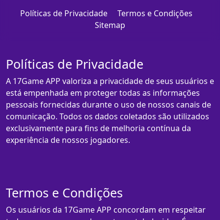
Políticas de Privacidade
Termos e Condições
Sitemap
Políticas de Privacidade
A 17Game APP valoriza a privacidade de seus usuários e
está empenhada em proteger todas as informações
pessoais fornecidas durante o uso de nossos canais de
comunicação. Todos os dados coletados são utilizados
exclusivamente para fins de melhoria contínua da
experiência de nossos jogadores.
Termos e Condições
Os usuários da 17Game APP concordam em respeitar