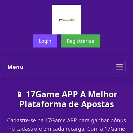
Login
Registrar-se
Menu
📱 17Game APP A Melhor
Plataforma de Apostas
Cadastre-se na 17Game APP para ganhar bônus
no cadastro e em cada recarga. Com a 17Game