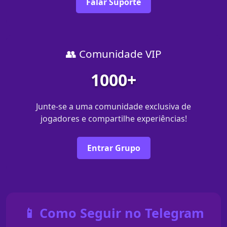
Falar Suporte
👥 Comunidade VIP
1000+
Junte-se a uma comunidade exclusiva de
jogadores e compartilhe experiências!
Entrar Grupo
📱 Como Seguir no Telegram