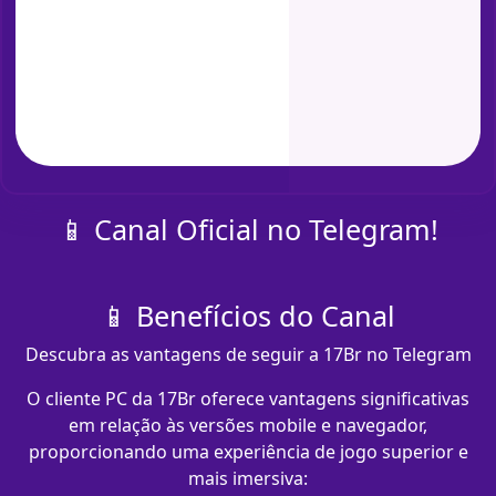
📱 Canal Oficial no Telegram!
📱 Benefícios do Canal
Descubra as vantagens de seguir a 17Br no Telegram
O cliente PC da 17Br oferece vantagens significativas
em relação às versões mobile e navegador,
proporcionando uma experiência de jogo superior e
mais imersiva: