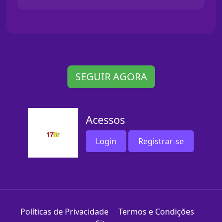
SEGUIR AGORA
Acessos
Login
Registrar-se
Políticas de Privacidade
Termos e Condições