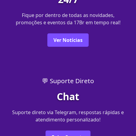
Fique por dentro de todas as novidades,
promoções e eventos da 17Br em tempo real!
Ver Notícias
💬 Suporte Direto
Chat
Suporte direto via Telegram, respostas rápidas e
atendimento personalizado!