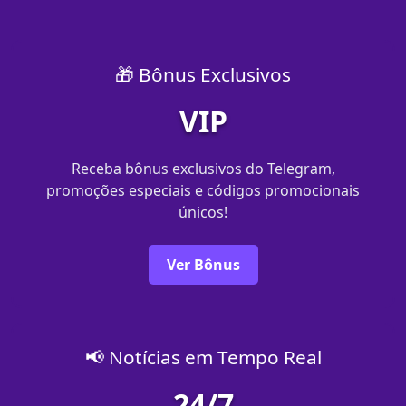
🎁 Bônus Exclusivos
VIP
Receba bônus exclusivos do Telegram,
promoções especiais e códigos promocionais
únicos!
Ver Bônus
📢 Notícias em Tempo Real
24/7