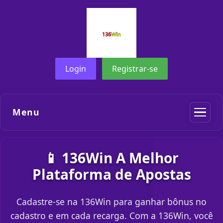
Login
Registrar-se
Menu
📱 136Win A Melhor
Plataforma de Apostas
Cadastre-se na 136Win para ganhar bônus no
cadastro e em cada recarga. Com a 136Win, você