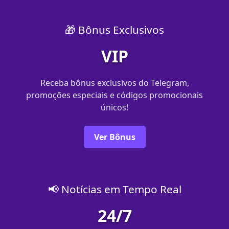
🎁 Bônus Exclusivos
VIP
Receba bônus exclusivos do Telegram,
promoções especiais e códigos promocionais
únicos!
Ver Bônus
📢 Notícias em Tempo Real
24/7