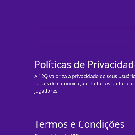
Políticas de Privacida
A 12Q valoriza a privacidade de seus usuár
canais de comunicação. Todos os dados cole
jogadores.
Termos e Condições