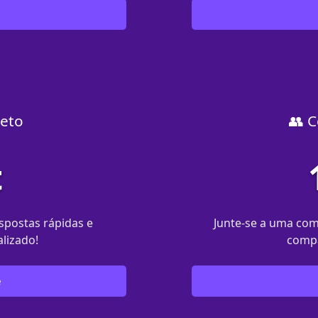
reto
👥 
t
espostas rápidas e
Junte-se a uma com
lizado!
compa
e