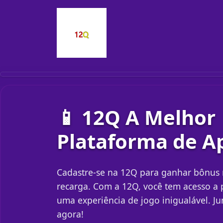
📱 12Q A Melhor
Plataforma de A
Cadastre-se na 12Q para ganhar bônus 
recarga. Com a 12Q, você tem acesso a 
uma experiência de jogo inigualável. J
agora!