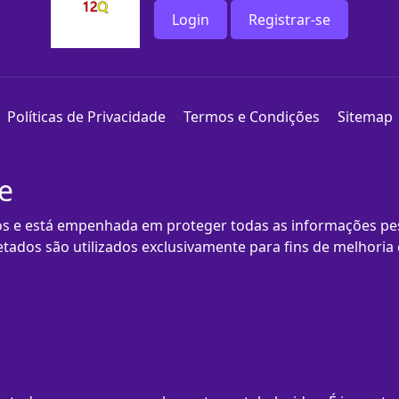
Login
Registrar-se
Políticas de Privacidade
Termos e Condições
Sitemap
de
ios e está empenhada em proteger todas as informações pe
tados são utilizados exclusivamente para fins de melhoria