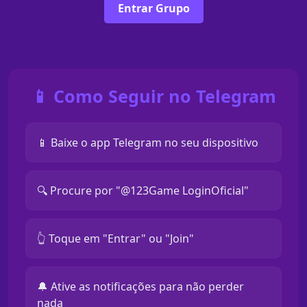
Entrar Grupo
📱 Como Seguir no Telegram
📱 Baixe o app Telegram no seu dispositivo
🔍 Procure por "@123Game LoginOficial"
👆 Toque em "Entrar" ou "Join"
🔔 Ative as notificações para não perder
nada