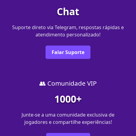
Chat
Suporte direto via Telegram, respostas rápidas e
atendimento personalizado!
Falar Suporte
👥 Comunidade VIP
1000+
Junte-se a uma comunidade exclusiva de
jogadores e compartilhe experiências!