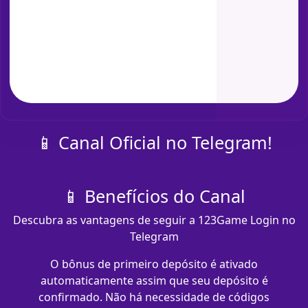
📱 Canal Oficial no Telegram!
📱 Benefícios do Canal
Descubra as vantagens de seguir a 123Game Login no
Telegram
O bônus de primeiro depósito é ativado
automaticamente assim que seu depósito é
confirmado. Não há necessidade de códigos