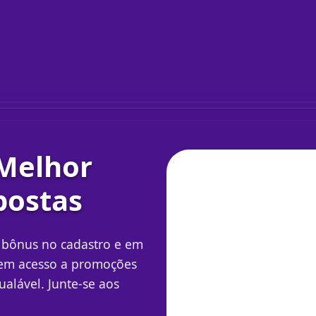
 Melhor
postas
r bônus no cadastro e em
 tem acesso a promoções
ualável. Junte-se aos