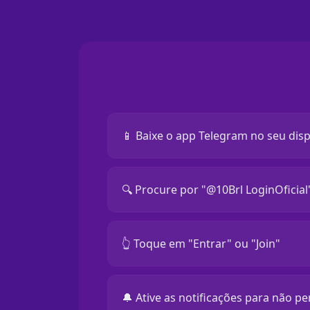
📱 Baixe o app Telegram no seu disp
🔍 Procure por "@10Brl LoginOficial
👆 Toque em "Entrar" ou "Join"
🔔 Ative as notificações para não p