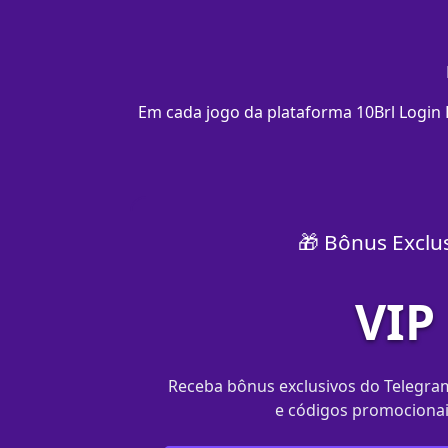
Em cada jogo da plataforma 10Brl Login 
🎁 Bônus Exclu
VIP
Receba bônus exclusivos do Telegra
e códigos promocionai