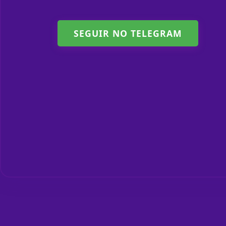
SEGUIR NO TELEGRAM