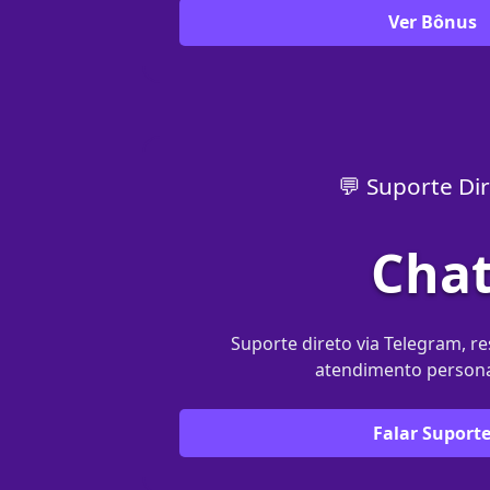
Ver Bônus
💬 Suporte Di
Cha
Suporte direto via Telegram, r
atendimento persona
Falar Suport