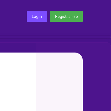
Login
Registrar-se