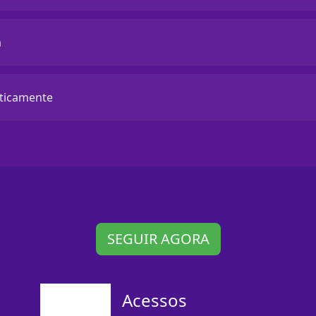
a
aticamente
SEGUIR AGORA
Acessos