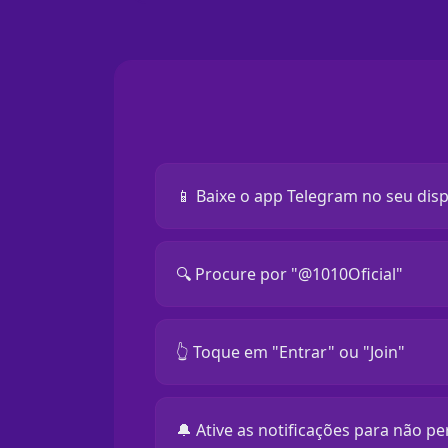
📱 Baixe o app Telegram no seu disp
🔍 Procure por "@1010Oficial"
👆 Toque em "Entrar" ou "Join"
🔔 Ative as notificações para não p