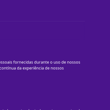
essoais fornecidas durante o uso de nossos
 contínua da experiência de nossos