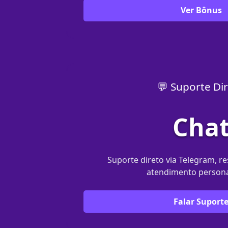
Ver Bônus
💬 Suporte Di
Cha
Suporte direto via Telegram, r
atendimento persona
Falar Suport