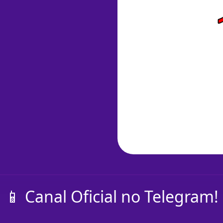
📱 Canal Oficial no Telegram!