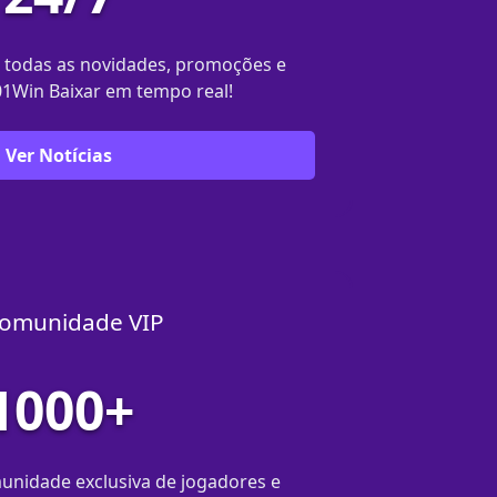
e todas as novidades, promoções e
01Win Baixar em tempo real!
Ver Notícias
Comunidade VIP
1000+
unidade exclusiva de jogadores e