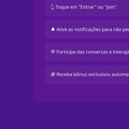
👆 Toque em "Entrar" ou "Join"
🔔 Ative as notificações para não p
💬 Participe das conversas e interaj
🎁 Receba bônus exclusivos autom