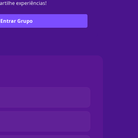
rtilhe experiências!
Entrar Grupo