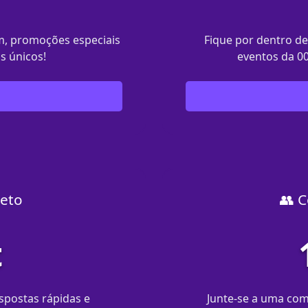
m, promoções especiais
Fique por dentro d
s únicos!
eventos da 0
reto
👥 
t
espostas rápidas e
Junte-se a uma com