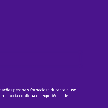
rmações pessoais fornecidas durante o uso
e melhoria contínua da experiência de