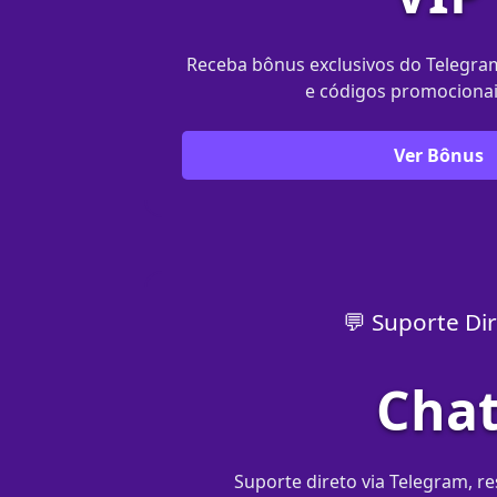
Receba bônus exclusivos do Telegra
e códigos promocionai
Ver Bônus
💬 Suporte Di
Cha
Suporte direto via Telegram, r